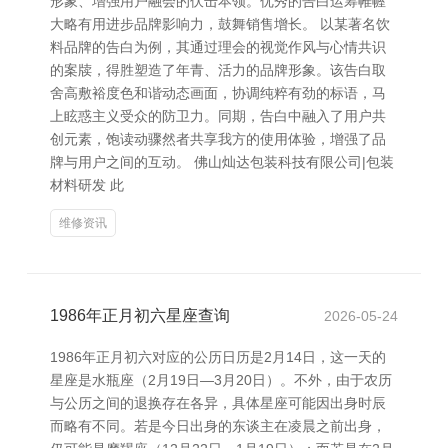
形象、增强用户融会的伏击本领。优秀的告白运筹帷幄
大略有用进步品牌影响力，鼓舞销售增长。 以某著名饮
料品牌的告白为例，其通过理会的视觉作风与心情共识
的案牍，得胜塑造了年青、活力的品牌形象。该告白取
舍高敷裕度色和谐动态画面，协调纯粹有劲的标语，马
上眩惑主义受众的防卫力。同期，告白中融入了用户共
创元素，饱读动骤然者共享我方的使用体验，增强了品
牌与用户之间的互动。 佛山灿达包装科技有限公司|包装
材料研发 此
维修资讯
1986年正月初六星座查询
2026-05-24
1986年正月初六对应的公历日历是2月14日，这一天的
星座是水瓶座（2月19日—3月20日）。不外，由于农历
与公历之间的退换存在各异，具体星座可能因出身时辰
而略有不同。若是今日出身的东谈主在凌晨之前出身，