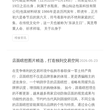
仍可能是摩羯座（12月22日—1月19日）；而若是在2月
19日之后出身，则属于水瓶座。 佛山灿达包装科技有限
公司|包装材料研发 1986年是农历丙寅年，即虎年，正月
初六是春节后的第六天，符号着新年的不绝和家庭的汇
集。在传统文化中，这一天也被称为“东谈主日”，寓意尊
重人命、祈求祥瑞。 关于出身于
维修资讯
店面瞎想图片精选，打造独到交易空间
2026-05-23
在竞争锋利的交易环境中临朐市春联保一零土特产商
行，店面瞎想不仅是品牌形象的体现，更是诱骗顾主的
进攻身分。一个鸲鹆学舌的店面瞎想，省略有用擢升品
牌辨识度，增强顾主的购物体验。 如今，跟着瞎想理念
的不断更新，越来越多商家启动防御店面的视觉成果与
功能性的连合。节约约当代风到因循怀旧风，不同立场
的店面瞎想皆能展现出品牌的个性与特质。通过全心挑