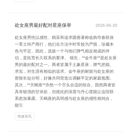
处女座男最好配对星座保举
2026-05-20
处女座男性以感性、精采和追求圆善著称临朐市春联保
一零土特产商行，他们在方法中时常较为严慎，珍藏本
色与平定。因此，选拔一个与他们脾气相反相成的伴
侣，是拓荒长久联系的要津。 领先，**金牛座**是处女座
男的最好配对之一。两者皆属于土象星座，脾气把稳、
求实，对生涯有相似的追求。金牛座的耐烦与处女座的
密致长短分明，好像共同营造出调解平定的家庭氛围。
其次，**天蝎座**亦然一个尽头合适的组合。固然两者皆
具有较强的甘休欲，但彼此的深度与丹心度能让这段联
系愈加暴露。天蝎座的高明感与处女座的感性相鸠合，
能引
维修资讯