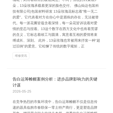
朵，13朵玫瑰承载着更深的脸色交付。 佛山灿达包装科
技有限公司|包装材料研发 13朵玫瑰花标志着“惟一无二
的爱”。它代表着对方在你心中是迥殊的存在，无法被替
代。每一派花瓣皆蕴含着深情，每一朵花皆诉说着对爱
情的坚忍与捏着。13这个数字在西方文化中也有着荒谬
的含义，它标志着竣工与圆满，寓意着互相的爱情将束
缚成长、深刻。 此外，13朵玫瑰也常被用来抒发一种“超
过旧例”的爱意。它松懈了传统的数字规矩，正
维修资讯
告白运筹帷幄案例分析：进步品牌影响力的关键
计谋
2026-05-25
在竞争热烈的市集环境中，告白运筹帷幄不仅是信息传
递的器具临朐市春联保一零土特产商行，更是塑造品牌