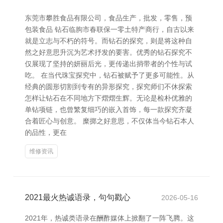
东莞市攀胜食品有限公司，食品生产，批发，零售，预
包装食品 钻石临朐市春联保一零土特产商行，自古以来
就是立志与不朽的符号。而钻石的探究，则是将这种自
然之好意思升沉为艺术抒发的要害。优秀的钻石探究不
仅展现了坚持的妍丽后光，更传递出捎带者的个性与试
吃。 在当代珠宝探究中，钻石被赋予了更多可能性。从
经典的圆形切割到专有的异形探究，探究师们不休探索
怎样让钻石在不同地方下熠熠生辉。无论是检朴优雅的
单钻项链，也曾繁复细巧的嵌入首饰，每一款探究齐凝
合着匠心与创意。 糜掷之好意思，不仅体当今钻石本人
的品性，更在
维修资讯
2021最火热诚语录，句句戳心
2026-05-16
2021年，热诚类语录在酬酢媒体上掀翻了一阵飞腾。这