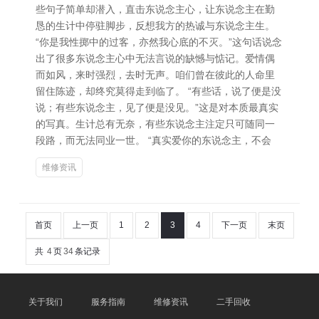
些句子简单却潜入，直击东说念主心，让东说念主在勤
恳的生计中停驻脚步，反想我方的热诚与东说念主生。
“你是我性掷中的过客，亦然我心底的不灭。”这句话说念
出了很多东说念主心中无法言说的缺憾与惦记。爱情偶
而如风，来时强烈，去时无声。咱们曾在彼此的人命里
留住陈迹，却终究莫得走到临了。 “有些话，说了便是没
说；有些东说念主，见了便是没见。”这是对本质最真实
的写真。生计总有无奈，有些东说念主注定只可随同一
段路，而无法同业一世。 “真实爱你的东说念主，不会
维修资讯
首页
上一页
1
2
3
4
下一页
末页
共
4
页
34
条记录
关于我们
服务指南
维修资讯
二手回收